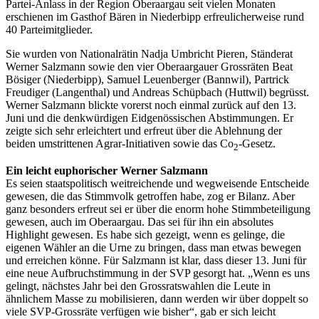
Partei-Anlass in der Region Oberaargau seit vielen Monaten
erschienen im Gasthof Bären in Niederbipp erfreulicherweise rund
40 Parteimitglieder.
Sie wurden von Nationalrätin Nadja Umbricht Pieren, Ständerat
Werner Salzmann sowie den vier Oberaargauer Grossräten Beat
Bösiger (Niederbipp), Samuel Leuenberger (Bannwil), Partrick
Freudiger (Langenthal) und Andreas Schüpbach (Huttwil) begrüsst.
Werner Salzmann blickte vorerst noch einmal zurück auf den 13.
Juni und die denkwürdigen Eidgenössischen Abstimmungen. Er
zeigte sich sehr erleichtert und erfreut über die Ablehnung der
beiden umstrittenen Agrar-Initiativen sowie das Co
-Gesetz.
2
Ein leicht euphorischer Werner Salzmann
Es seien staatspolitisch weitreichende und wegweisende Entscheide
gewesen, die das Stimmvolk getroffen habe, zog er Bilanz. Aber
ganz besonders erfreut sei er über die enorm hohe Stimmbeteiligung
gewesen, auch im Oberaargau. Das sei für ihn ein absolutes
Highlight gewesen. Es habe sich gezeigt, wenn es gelinge, die
eigenen Wähler an die Urne zu bringen, dass man etwas bewegen
und erreichen könne. Für Salzmann ist klar, dass dieser 13. Juni für
eine neue Aufbruchstimmung in der SVP gesorgt hat. „Wenn es uns
gelingt, nächstes Jahr bei den Grossratswahlen die Leute in
ähnlichem Masse zu mobilisieren, dann werden wir über doppelt so
viele SVP-Grossräte verfügen wie bisher“, gab er sich leicht