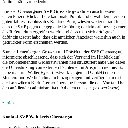
Nationalrätin zu bedenken.
Die vier Oberaargauer SVP-Grossräte gewährten anschliessend
einen kurzen Blick auf die kantonale Politik und erwähnten hier den
guten Jahresabschluss des Kantons Bern, wiesen weiter darauf hin,
dass die SVP gegen die geplante Erhöhung der Motorfahrzeugsteuer
das Referendum ergreifen werde und dass man sich erfolgreich
dafür eingesetzt habe, dass die amtlichen Anzeiger weiterhin auch in
gedruckter Form erscheinen werden.
Samuel Leuenberger, Grossrat und Präsident der SVP Oberaargau,
informierte abschliessend, dass sich der Vorstand im Hinblick auf
die bevorstehenden Grossratswahlen neu strukturiert habe und dabei
die Unterstützung von externen Fachleuten in Anspruch nehme. So
habe man mit Walter Ryser (textwerk langenthal GmbH) einen
Medien- und Werbefachmann hinzugezogen und verfüge man mit
der Lotzwilerin Karin Gerber über eine Person, die den Vorstand bei
den anfallenden administrativen Arbeiten entlaste. (
textwerk/war)
zurück
Kontakt SVP Wahlkreis Oberaargau
Schweizerische Volkspartei