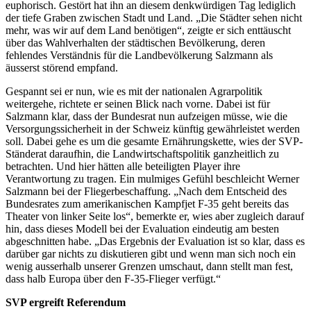
euphorisch. Gestört hat ihn an diesem denkwürdigen Tag lediglich
der tiefe Graben zwischen Stadt und Land. „Die Städter sehen nicht
mehr, was wir auf dem Land benötigen“, zeigte er sich enttäuscht
über das Wahlverhalten der städtischen Bevölkerung, deren
fehlendes Verständnis für die Landbevölkerung Salzmann als
äusserst störend empfand.
Gespannt sei er nun, wie es mit der nationalen Agrarpolitik
weitergehe, richtete er seinen Blick nach vorne. Dabei ist für
Salzmann klar, dass der Bundesrat nun aufzeigen müsse, wie die
Versorgungssicherheit in der Schweiz künftig gewährleistet werden
soll. Dabei gehe es um die gesamte Ernährungskette, wies der SVP-
Ständerat daraufhin, die Landwirtschaftspolitik ganzheitlich zu
betrachten. Und hier hätten alle beteiligten Player ihre
Verantwortung zu tragen. Ein mulmiges Gefühl beschleicht Werner
Salzmann bei der Fliegerbeschaffung. „Nach dem Entscheid des
Bundesrates zum amerikanischen Kampfjet F-35 geht bereits das
Theater von linker Seite los“, bemerkte er, wies aber zugleich darauf
hin, dass dieses Modell bei der Evaluation eindeutig am besten
abgeschnitten habe. „Das Ergebnis der Evaluation ist so klar, dass es
darüber gar nichts zu diskutieren gibt und wenn man sich noch ein
wenig ausserhalb unserer Grenzen umschaut, dann stellt man fest,
dass halb Europa über den F-35-Flieger verfügt.“
SVP ergreift Referendum