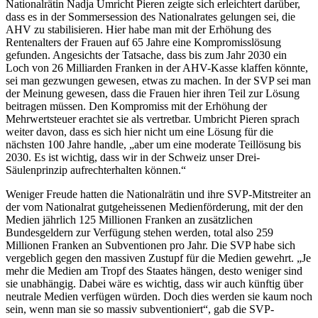
Nationalrätin Nadja Umricht Pieren zeigte sich erleichtert darüber,
dass es in der Sommersession des Nationalrates gelungen sei, die
AHV zu stabilisieren. Hier habe man mit der Erhöhung des
Rentenalters der Frauen auf 65 Jahre eine Kompromisslösung
gefunden. Angesichts der Tatsache, dass bis zum Jahr 2030 ein
Loch von 26 Milliarden Franken in der AHV-Kasse klaffen könnte,
sei man gezwungen gewesen, etwas zu machen. In der SVP sei man
der Meinung gewesen, dass die Frauen hier ihren Teil zur Lösung
beitragen müssen. Den Kompromiss mit der Erhöhung der
Mehrwertsteuer erachtet sie als vertretbar. Umbricht Pieren sprach
weiter davon, dass es sich hier nicht um eine Lösung für die
nächsten 100 Jahre handle, „aber um eine moderate Teillösung bis
2030. Es ist wichtig, dass wir in der Schweiz unser Drei-
Säulenprinzip aufrechterhalten können.“
Weniger Freude hatten die Nationalrätin und ihre SVP-Mitstreiter an
der vom Nationalrat gutgeheissenen Medienförderung, mit der den
Medien jährlich 125 Millionen Franken an zusätzlichen
Bundesgeldern zur Verfügung stehen werden, total also 259
Millionen Franken an Subventionen pro Jahr. Die SVP habe sich
vergeblich gegen den massiven Zustupf für die Medien gewehrt. „Je
mehr die Medien am Tropf des Staates hängen, desto weniger sind
sie unabhängig. Dabei wäre es wichtig, dass wir auch künftig über
neutrale Medien verfügen würden. Doch dies werden sie kaum noch
sein, wenn man sie so massiv subventioniert“, gab die SVP-