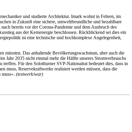
olymechaniker und studierte Architektur. Imark wohnt in Fehren, im
auchen in Zukunft eine sichere, umweltfreundliche und bezahlbare
ung nach bereits vor der Corona-Pandemie und dem Ausbruch des
sstieg aus der Kernenergie beschlossen. Rückblickend sei dies ein
Energiepolitik ist eine technische und hochkomplexe Angelegenheit,
etzen müssten. Das anhaltende Bevölkerungswachstum, aber auch die
im Jahr 2035 nicht einmal mehr die Hälfte unseres Stromverbrauchs
 zu treffen. Für den Solothurner SVP-Nationalrat bedeutet dies, dass in
hen muss, Reservekraftwerke realisiert werden müssen, dass die
en muss».
(textwerk/war)