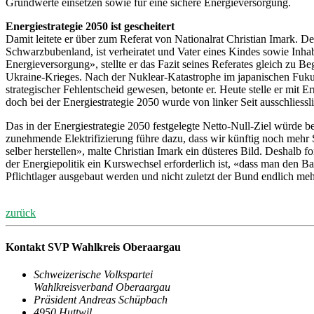
Grundwerte einsetzen sowie für eine sichere Energieversorgung.
Energiestrategie 2050 ist gescheitert
Damit leitete er über zum Referat von Nationalrat Christian Imark. Der
Schwarzbubenland, ist verheiratet und Vater eines Kindes sowie Inha
Energieversorgung», stellte er das Fazit seines Referates gleich z
Ukraine-Krieges. Nach der Nuklear-Katastrophe im japanischen Fukus
strategischer Fehlentscheid gewesen, betonte er. Heute stelle er mit E
doch bei der Energiestrategie 2050 wurde von linker Seit ausschliessli
Das in der Energiestrategie 2050 festgelegte Netto-Null-Ziel würde 
zunehmende Elektrifizierung führe dazu, dass wir künftig noch mehr
selber herstellen», malte Christian Imark ein düsteres Bild. Deshalb fo
der Energiepolitik ein Kurswechsel erforderlich ist, «dass man den 
Pflichtlager ausgebaut werden und nicht zuletzt der Bund endlich m
zurück
Kontakt SVP Wahlkreis Oberaargau
Schweizerische Volkspartei
Wahlkreisverband Oberaargau
Präsident Andreas Schüpbach
4950 Huttwil