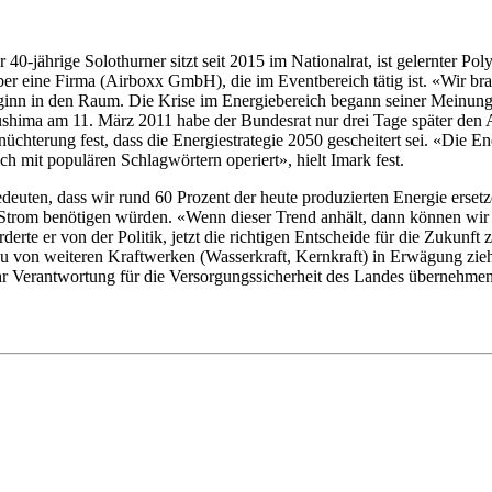
 40-jährige Solothurner sitzt seit 2015 im Nationalrat, ist gelernter P
ber eine Firma (Airboxx GmbH), die im Eventbereich tätig ist. «Wir br
u Beginn in den Raum. Die Krise im Energiebereich begann seiner Mein
hima am 11. März 2011 habe der Bundesrat nur drei Tage später den Au
rnüchterung fest, dass die Energiestrategie 2050 gescheitert sei. «Die 
ch mit populären Schlagwörtern operiert», hielt Imark fest.
bedeuten, dass wir rund 60 Prozent der heute produzierten Energie ers
 Strom benötigen würden. «Wenn dieser Trend anhält, dann können wir 
rderte er von der Politik, jetzt die richtigen Entscheide für die Zukunft
Bau von weiteren Kraftwerken (Wasserkraft, Kernkraft) in Erwägung zie
ehr Verantwortung für die Versorgungssicherheit des Landes übernehm