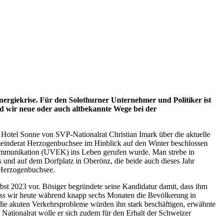
giekrise. Für den Solothurner Unternehmer und Politiker ist
und wir neue oder auch altbekannte Wege bei der
Hotel Sonne von SVP-Nationalrat Christian Imark über die aktuelle
emeinderat Herzogenbuchsee im Hinblick auf den Winter beschlossen
Kommunikation (UVEK) ins Leben gerufen wurde. Man strebe in
 und auf dem Dorfplatz in Oberönz, die beide auch dieses Jahr
 Herzogenbuchsee.
st 2023 vor. Bösiger begründete seine Kandidatur damit, dass ihm
ass wir heute während knapp sechs Monaten die Bevölkerung in
die akuten Verkehrsprobleme würden ihn stark beschäftigen, erwähnte
ls Nationalrat wolle er sich zudem für den Erhalt der Schweizer