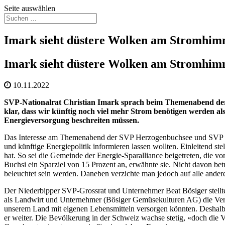
Seite auswählen
Imark sieht düstere Wolken am Stromhim
Imark sieht düstere Wolken am Stromhim
10.11.2022
SVP-Nationalrat Christian Imark sprach beim Themenabend der 
klar, dass wir künftig noch viel mehr Strom benötigen werden als
Energieversorgung beschreiten müssen.
Das Interesse am Themenabend der SVP Herzogenbuchsee und SVP Ober
und künftige Energiepolitik informieren lassen wollten. Einleitend
hat. So sei die Gemeinde der Energie-Sparalliance beigetreten, di
Buchsi ein Sparziel von 15 Prozent an, erwähnte sie. Nicht davon be
beleuchtet sein werden. Daneben verzichte man jedoch auf alle ande
Der Niederbipper SVP-Grossrat und Unternehmer Beat Bösiger stellte
als Landwirt und Unternehmer (Bösiger Gemüsekulturen AG) die Vers
unserem Land mit eigenen Lebensmitteln versorgen könnten. Deshalb 
er weiter. Die Bevölkerung in der Schweiz wachse stetig, «doch die Ver