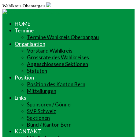
Wahlkreis Oberaargau
HOME
Termine
Termine Wahlkreis Oberaargau
Organisation
Vorstand Wahlkreis
Grossräte des Wahlkreises
Angeschlossene Sektionen
Statuten
Position
Position des Kanton Bern
Mitteilungen
Links
Sponsoren / Gönner
SVP Schweiz
Sektionen
Bund / Kanton Bern
KONTAKT