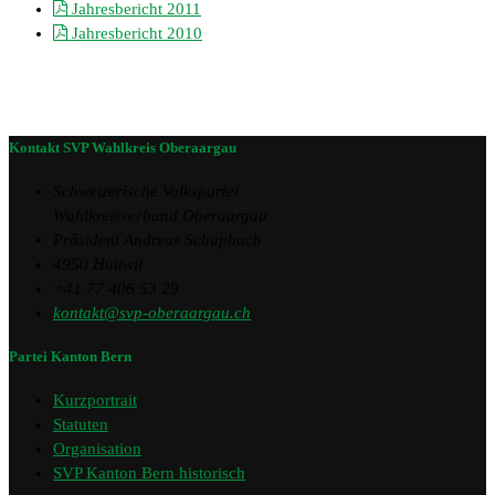
Jahresbericht 2011
Jahresbericht 2010
Kontakt SVP Wahlkreis Oberaargau
Schweizerische Volkspartei
Wahlkreisverband Oberaargau
Präsident Andreas Schüpbach
4950 Huttwil
+41 77 406 53 29
kontakt@svp-oberaargau.ch
Partei Kanton Bern
Kurzportrait
Statuten
Organisation
SVP Kanton Bern historisch